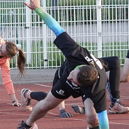
Exporter les lignes sélectionnées
Exporter toutes les colonnes
Exporter uniquement les colonnes affichées
Menu
Ajoutez un logo, un bouton, des réseaux sociaux
Cliquez pour éditer
NOTRE CLUB
▴
▾
Présentation et projet de club
Staff
Sponsors
PARCOURS DE TRAIL - UNI'VERT TRAIL BARR
▴
▾
VIE DU CLUB
▴
▾
AIDE A LA PRISE DE LICENCE
LETTRE RENTRÉE 25-26
PARTENAIRES CLUB
ENTRAINEMENT SEMI-PERSONNALISE
ASSEMBLEE GENERALE 2023
ASSEMBLEE GENERALE 2024
ASSEMBLEE GENERALE 2025