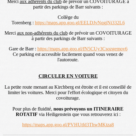
Merci
aux adhérents du club
de prévoir un COVOITURAGE à
partir des parkings de Barr suivants :
Collège du
Torenberg :
https://maps.app.goo.gl/EELDJvNqgjNi332L6
Merci
aux non-adhérents du club
de prévoir un COVOITURAGE
à partir des parkings de Barr suivants :
Gare de Barr :
https://maps.app.goo.gl/fN5CUy3Csozgemov6
Ce parking est accessible facilement quand vous venez de
l'autoroute.
CIRCULER EN VOITURE
La petite route menant au Kirchberg est étroite et il est conseillé de
limiter les voitures. Merci pour l'effort écologique et citoyen du
covoiturage.
Pour plus de fluidité,
nous prévoyons un ITINERAIRE
ROTATIF
via Heiligenstein que vous retrouverez ici :
https://maps.app.goo.gl/PVHUtfd3ThwMKtza8