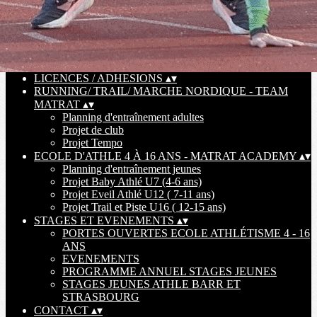
GALERIE PHOTO SAISON 23-24
POUR LES COLLECTIVITES
▴
▾
INTERVENTION EN ENTREPRISES
INTERVENTION EN ECOLE PRIMAIRE
TEXTILES EN LIGNE
▴
▾
LICENCES / ADHESIONS
▴
▾
RUNNING/ TRAIL/ MARCHE NORDIQUE - TEAM
MATRAT
▴
▾
Planning d'entraînement adultes
Projet de club
Projet Tempo
ECOLE D'ATHLE 4 À 16 ANS - MATRAT ACADEMY
▴
▾
Planning d'entraînement jeunes
Projet Baby Athlé U7 (4-6 ans)
Projet Eveil Athlé U12 ( 7-11 ans)
Projet Trail et Piste U16 ( 12-15 ans)
STAGES ET EVENEMENTS
▴
▾
PORTES OUVERTES ECOLE ATHLÉTISME 4 - 16
ANS
EVENEMENTS
PROGRAMME ANNUEL STAGES JEUNES
STAGES JEUNES ATHLE BARR ET
STRASBOURG
CONTACT
▴
▾