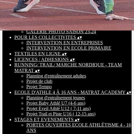
PARTENAIRES CLUB
ENTRAINEMENT SEMI-PERSONNALISE
ASSEMBLEE GENERALE 2023
ASSEMBLEE GENERALE 2024
ASSEMBLEE GENERALE 2025
GALERIE PHOTO SAISON 23-24
POUR LES COLLECTIVITES
▴
▾
INTERVENTION EN ENTREPRISES
INTERVENTION EN ECOLE PRIMAIRE
TEXTILES EN LIGNE
▴
▾
LICENCES / ADHESIONS
▴
▾
RUNNING/ TRAIL/ MARCHE NORDIQUE - TEAM
MATRAT
▴
▾
Planning d'entraînement adultes
Projet de club
Projet Tempo
ECOLE D'ATHLE 4 À 16 ANS - MATRAT ACADEMY
▴
▾
Planning d'entraînement jeunes
Projet Baby Athlé U7 (4-6 ans)
Projet Eveil Athlé U12 ( 7-11 ans)
Projet Trail et Piste U16 ( 12-15 ans)
STAGES ET EVENEMENTS
▴
▾
PORTES OUVERTES ECOLE ATHLÉTISME 4 - 16
ANS