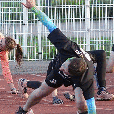
Exporter les lignes sélectionnées
Exporter toutes les colonnes
Exporter uniquement les colonnes affichées
Menu
<
>
INTERVENTION EN ENTREPRISES
INTERVENTION EN ECOLE PRIMAIRE
Ajoutez un logo, un bouton, des réseaux sociaux
Cliquez pour éditer
NOTRE CLUB
▴
▾
Présentation et projet de club
Staff
Sponsors
PARCOURS DE TRAIL - UNI'VERT TRAIL BARR
▴
▾
VIE DU CLUB
▴
▾
AIDE A LA PRISE DE LICENCE
LETTRE RENTRÉE 25-26